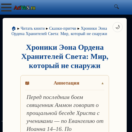
Ari
Ve
S.
ru
🌙
🏠
▸
Читать книги
▸
Сказки-притчи
▸
Хроники Эона
Ордена Хранителей Света: Мир, который не снаружи
Хроники Эона Ордена
Хранителей Света: Мир,
который не снаружи
Аннотация
Перед последним боем
священник Аммон говорит о
прощальной беседе Христа с
учениками — по Евангелию от
Иоанна 14–16. По