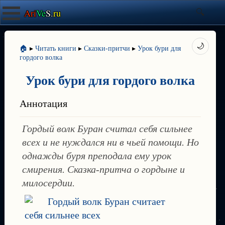
Ari
Ve
S.
ru
🌙
🏠
▸
Читать книги
▸
Сказки-притчи
▸
Урок бури для
гордого волка
Урок бури для гордого волка
Аннотация
Гордый волк Буран считал себя сильнее
всех и не нуждался ни в чьей помощи. Но
однажды буря преподала ему урок
смирения. Сказка-притча о гордыне и
милосердии.