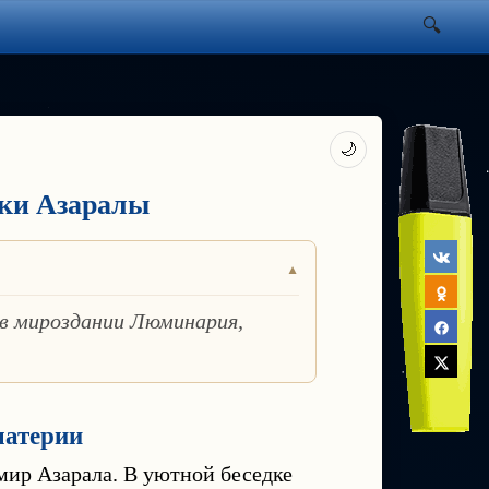
🌙
ки Азаралы
 в мироздании Люминария,
материи
ир Азарала. В уютной беседке