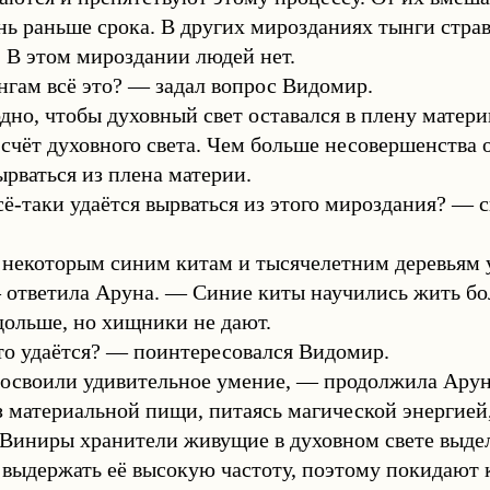
ь раньше срока. В других мирозданиях тынги стра
 В этом мироздании людей нет.
гам всё это? — задал вопрос Видомир.
но, чтобы духовный свет оставался в плену матер
 счёт духовного света. Чем больше несовершенства 
ырваться из плена материи.
ё-таки удаётся вырваться из этого мироздания? — 
некоторым синим китам и тысячелетним деревьям у
 ответила Аруна. — Синие киты научились жить бол
дольше, но хищники не дают.
то удаётся? — поинтересовался Видомир.
освоили удивительное умение, — продолжила Арун
ез материальной пищи, питаясь магической энергией
Виниры хранители живущие в духовном свете выде
 выдержать её высокую частоту, поэтому покидают к