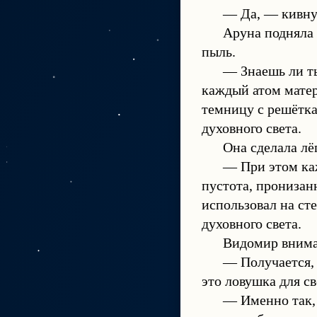
— Да, — кивнул
Аруна подняла 
пыль.
— Знаешь ли т
каждый атом матер
темницу с решётка
духовного света.
Она сделала лё
— При этом каж
пустота, пронизан
использовал на с
духовного света.
Видомир внима
— Получается, 
это ловушка для св
— Именно так,