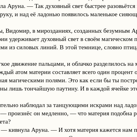
а Аруна. — Так духовный свет быстрее разовьётся 
руку, и над её ладонью появилось маленькое сияющ
ы, Видомир, в мирозданиях, созданных безумным Ар
ии удерживает духовный свет в своём магическом 
ми из силовых линий. В этой темнице, словно птица
гкое движение пальцами, и облачко разделилось на
дый атом материи составляет всего один процент о
ная магическими полями. Это как если бы ты постр
тены лишь тончайшую паутину. И в каждой ячейке 
тельно наблюдал за танцующими искрами над лад
— произнёс он медленно, — что материя подобна р
ета?
 — кивнула Аруна. — И хотя материя кажется нам 