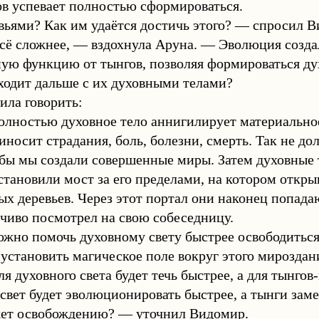
ов успевает полностью сформироваться.
вьями? Как им удаётся достичь этого? — спросил 
сё сложнее, — вздохнула Аруна. — Эволюция создал
ю функцию от тынгов, позволяя формироваться ду
ходит дальше с их духовными телами?
ила говорить:
ностью духовное тело аннигилирует материальное 
иносит страдания, боль, болезни, смерть. Так не до
обы мы создали совершенные миры. Затем духовные 
ановили мост за его пределами, на котором откры
рых деревьев. Через этот портал они наконец попад
чиво посмотрел на свою собеседницу.
ожно помочь духовному свету быстрее освободиться
становить магическое поле вокруг этого мироздан
ля духовного света будет течь быстрее, а для тынг
свет будет эволюционировать быстрее, а тынги зам
ет освобождению? — уточнил Видомир.