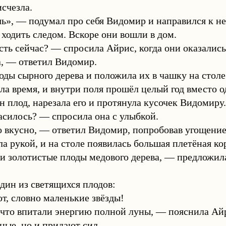
исчезла.
ь», — подумал про себя Видомир и направился к нев
 ходить следом. Вскоре они вошли в дом.
ть сейчас? — спросила Айрис, когда они оказались
а, — ответил Видомир.
оды сырного дерева и положила их в чашку на столе
ила время, и внутри поля прошёл целый год вместо о
н плод, нарезала его и протянула кусочек Видомиру.
асилось? — спросила она с улыбкой.
 вкусно, — ответил Видомир, попробовав угощение
а рукой, и на столе появилась большая плетёная к
и золотистые плоды медового дерева, — предложил
дин из светящихся плодов:
, словно маленькие звёзды!
 что впитали энергию полной луны, — пояснила Ай
ные, но и придают сил.