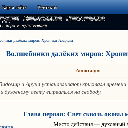
Карта сайта
Контакты
тудия Вячеслава Николаева
а, игры и мультимедиа
ебники далёких миров: Хроники Азаралы
Волшебники далёких миров: Хрони
Аннотация
Видомир и Аруна устанавливают кристалл времени
ь духовному свету вырваться на свободу.
Глава первая: Свет сквозь оковы 
Место действия — духовный м