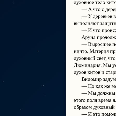
духовное тело кит
— А что с дере
— У деревьев в
выполняют защитну
— И что проис
Аруна продолж
— Выросшее пол
ничто. Материя пр
духовный свет, чт
Люминария. Мы уст
духов китов и ста
Видомир задум
— Но как же м
— Мы должны у
этого поля время д
образом духовный 
— И это помож