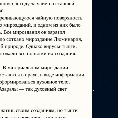
ешную беседу за чаем со старшей
й.
переливающуюся чайную поверхность
о мирозданий, и одним из них было
. Все мироздания он заразил
ыло соткано мироздание Люминария,
ой природе. Однако вирусы-тынги,
чтожали все попытки их создания.
— В материальном мироздании
 остаются в прахе, в виде информации
формироваться духовное тело,
 Азаралы — так духовный свет
жизнь своим созданиям, но тынги
тельства появились хищники,