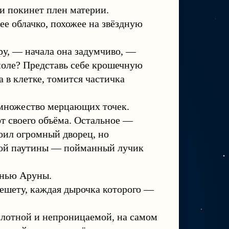
и покинет плен материи.
ее облачко, похожее на звёздную
у, — начала она задумчиво, —
поле? Представь себе крошечную
 в клетке, томится частичка
 множество мерцающих точек.
т своего объёма. Остальное —
оил огромный дворец, но
этой паутины — пойманный лучик
онью Аруны.
ешету, каждая дырочка которого —
плотной и непроницаемой, на самом