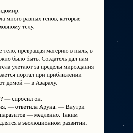
Видомир.
а много разных генов, которые
ховному телу.
тело, превращая материю в пыль, в
лжно было быть. Создатель дал нам
тела улетают за пределы мироздания
вается портал при приближении
ают домой — в Азаралу.
? — спросил он.
ия, — ответила Аруна. — Внутри
ов-паразитов — медленно. Таким
едлятся в эволюционном развитии.