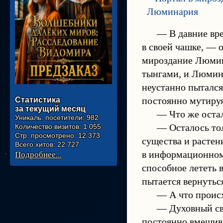
— В давние вр
в своей чашке, — 
мироздание Люмина
тынгами, и Люмина
неустанно пытался
постоянно мутируя
Статистика
за текущий месяц
— Что же оста
Уникаль. посетители:
982
— Осталось то
Количество визитов:
1 055
Стр. просмотрено:
12 373
существа и растени
Всего хитов:
22 727
Подробнее...
в информационном
способное лететь 
пытается вернутьс
— А что проис
— Духовный св
постоянно вмешива