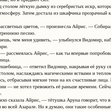
д столом лёгкую дымку из серебристых искр, котор
тмосферу. Затем достала из шкафчика прозрачный к
ассветных цветов, — произнесла Айрис. — Собирала
утреннюю песню.
аешь, чем меня удивить, — улыбнулся Видомир, наб
ари.
 рассмеялась Айрис, — как ты впервые попробовал
ница.
лшебница, — ответил Видомир, накрывая её руку св
столом, наслаждаясь магическими яствами и тепло
ь, отбрасывая мягкие тени на их счастливые лица.
ии — не хотел тревожить её раньше времени. Сейч
.
хо сказала Айрис, — тётушка Аруна говорит, что в
 во всей Азарале. Но я думаю, они такие особенны