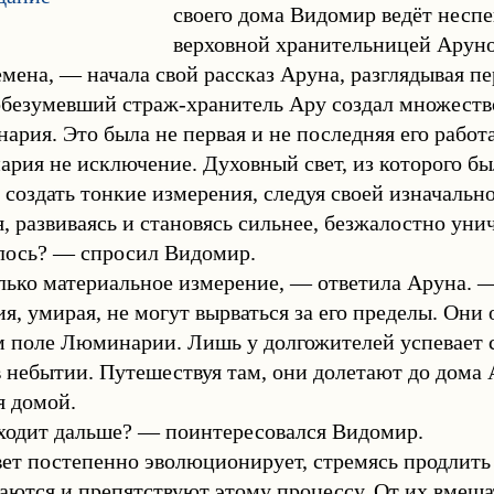
своего дома Видомир ведёт несп
верховной хранительницей Аруно
емена, — начала свой рассказ Аруна, разглядывая 
обезумевший страж-хранитель Ару создал множеств
рия. Это была не первая и не последняя его работа
рия не исключение. Духовный свет, из которого б
 создать тонкие измерения, следуя своей изначальн
, развиваясь и становясь сильнее, безжалостно уни
лось? — спросил Видомир.
лько материальное измерение, — ответила Аруна. 
я, умирая, не могут вырваться за его пределы. Они
 поле Люминарии. Лишь у долгожителей успевает с
в небытии. Путешествуя там, они долетают до дома
я домой.
ходит дальше? — поинтересовался Видомир.
ет постепенно эволюционирует, стремясь продлить 
ются и препятствуют этому процессу. От их вмеша