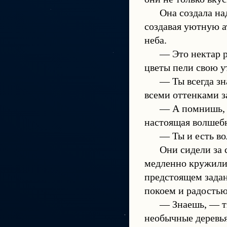
Она создала на
создавая уютную а
неба.
— Это нектар р
цветы пели свою 
— Ты всегда зн
всеми оттенками з
— А помнишь, —
настоящая волшеб
— Ты и есть во
Они сидели за 
медленно кружилис
предстоящем задан
покоем и радостью
— Знаешь, — ти
необычные деревья