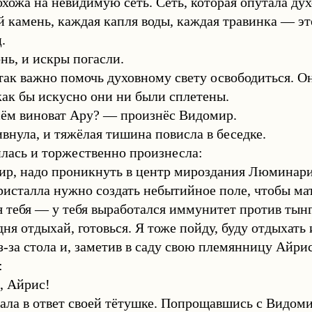
охожа на невидимую сеть. Сеть, которая опутала дух
й камень, каждая капля воды, каждая травинка — э
.
нь, и искры погасли.
ак важно помочь духовному свету освободиться. Он
как бы искусно они ни были сплетены.
сём виноват Ару? — произнёс Видомир.
внула, и тяжёлая тишина повисла в беседке.
лась и торжественно произнесла:
ир, надо проникнуть в центр мироздания Люминари
ристалла нужно создать небытийное поле, чтобы мат
я тебя — у тебя выработался иммунитет против тынго
дня отдыхай, готовься. Я тоже пойду, буду отдыхать
з-за стола и, заметив в саду свою племянницу Айри
:
, Айрис!
ла в ответ своей тётушке. Попрощавшись с Видоми