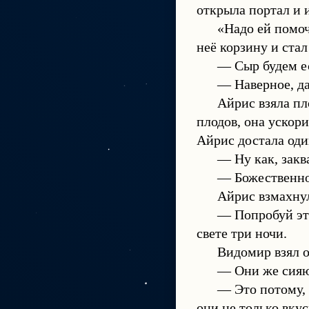
открыла портал и 
«Надо ей помоч
неё корзину и стал
— Сыр будем ес
— Наверное, д
Айрис взяла пл
плодов, она ускор
Айрис достала оди
— Ну как, закв
— Божественно
Айрис взмахнул
— Попробуй эт
свете три ночи.
Видомир взял о
— Они же сияют
— Это потому,
они не только вкус