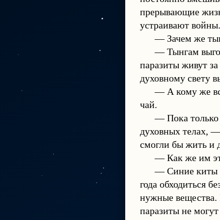
прерывающие жизн
устраивают войны.
— Зачем же тын
— Тынгам выгод
паразиты живут за
духовному свету в
— А кому же вс
чай.
— Пока только 
духовных телах, —
смогли бы жить и 
— Как же им э
— Синие киты 
года обходиться б
нужные вещества. 
паразиты не могут