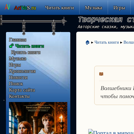
Ari
Ve
S.
ru
Читать книги
Музыка
Игры
Творческая с
Авторские сказки, музык
Главная
🏠
▸
Читать книги
▸
Волш
🌠 Читать книги
Купить книги
Музыка
Игры
Хронология
Новости
Поиск
Волшебники 
Карта сайта
Контакты
чтобы помоч