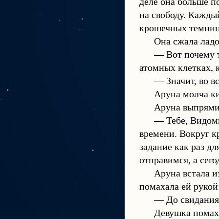
деле она больше п
на свободу. Кажды
крошечных темниц
Она сжала ладо
— Вот почему т
атомных клетках, 
— Значит, во в
Аруна молча ки
Аруна выпрями
— Тебе, Видом
времени. Вокруг к
задание как раз дл
отправимся, а сего
Аруна встала и
помахала ей рукой
— До свидания
Девушка помаха