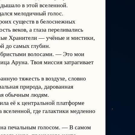
дышало в этой вселенной.
дался мелодичный голос.
троих существ в белоснежных
сть веков, а глаза переливались
ные Хранители — учёные и мистики,
й до самых глубин.
ебристыми волосами. — Это мои
ица Аруна. Твоя миссия затрагивает
нную тяжесть в воздухе, словно
альная природа, дарованная
ная обычным людям.
ила её к центральной платформе
 вселенной, где галактики медленно
 она печальным голосом. — В самом