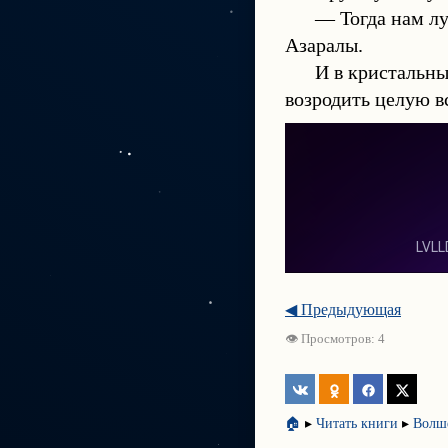
— Тогда нам лу
Азаралы.
И в кристальны
возродить целую в
◀ Предыдующая
👁 Просмотров: 4
🏠
▸
Читать книги
▸
Волш