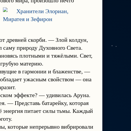
нового мира, произошло нечто
от древней скорби. — Злой колдун,
ил саму природу Духовного Света.
ановясь плотными и тяжёлыми. Свет,
 грубую материю.
вущие в гармонии и блаженстве, —
я обладает ужасным свойством — она
разит.
ческом эффекте? — удивилась Аруна.
. — Представь батарейку, которая
её энергия питает силы тьмы. Каждый
готу.
ы, которые непрерывно вибрировали