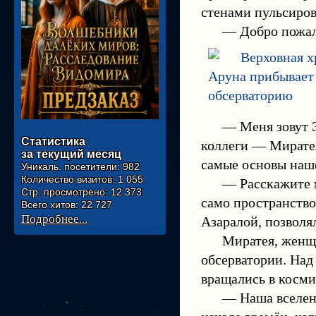
стенами пульсиров
— Добро пожал
— Меня зовут 
Статистика
коллеги — Миратея
за текущий месяц
самые основы наше
Уникаль. посетители:
982
Количество визитов:
1 055
— Расскажите 
Стр. просмотрено:
12 373
само пространство
Всего хитов:
22 727
Подробнее...
Азаралой, позволя
Миратея, женщи
обсерватории. Над
вращались в косми
— Наша вселенн