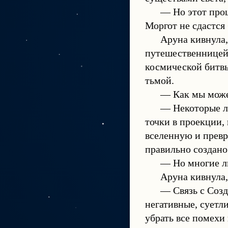
— Но этот проц
Моргот не сдастся 
Аруна кивнула,
путешественницей
космической битв
тьмой.
— Как мы може
— Некоторые лю
точки в проекции,
вселенную и превр
правильно создано
— Но многие лю
Аруна кивнула,
— Связь с Соз
негативные, суетл
убрать все помехи и