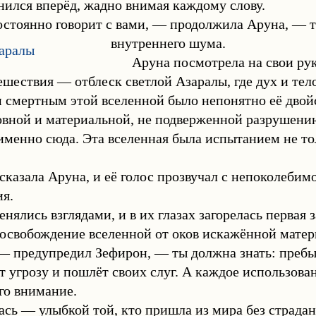
ился вперёд, жадно внимая каждому слову.
стоянно говорит с вами, — продолжила Аруна, — то
внутреннего шума.
Аруна посмотрела на свои рук
шествия — отблеск светлой Азаралы, где дух и те
 смертным этой вселенной было непонятно её двой
вной и материальной, не подверженной разрушению
именно сюда. Эта вселенная была испытанием не тол
сказала Аруна, и её голос прозвучал с непоколеб
я.
нялись взглядами, и в их глазах загорелась первая
 освобождение вселенной от оков искажённой матер
 предупредил Зефирон, — ты должна знать: пребыв
т угрозу и пошлёт своих слуг. А каждое использова
его внимание.
сь — улыбкой той, кто пришла из мира без страдани