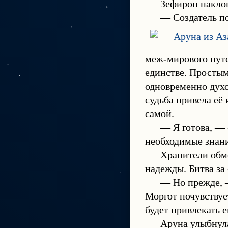
Зефирон наклон
— Создатель по
меж-мирового путе
единстве. Простым
одновременно духо
судьба привела её 
самой.
— Я готова, — 
необходимые знани
Хранители обме
надежды. Битва за
— Но прежде, —
Моргот почувствуе
будет привлекать 
Аруна улыбнула