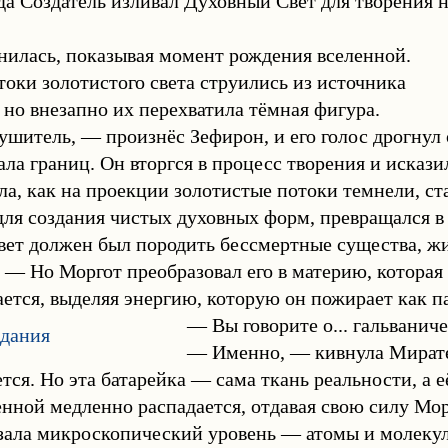
гда Создатель изливал Духовный Свет для творения 
нилась, показывая момент рождения вселенной.
оки золотистого света струились из источника
 но внезапно их перехватила тёмная фигура.
шитель, — произнёс Зефирон, и его голос дрогнул 
ала границ. Он вторгся в процесс творения и исказ
а, как на проекции золотистые потоки темнели, ст
ля создания чистых духовных форм, превращался в
ет должен был породить бессмертные существа, жи
 — Но Моргот преобразовал его в материю, котора
ется, выделяя энергию, которую он пожирает как па
— Вы говорите о... гальвани
— Именно, — кивнула Миратея
тся. Но эта батарейка — сама ткань реальности, а 
енной медленно распадается, отдавая свою силу Мор
зала микроскопический уровень — атомы и молекул