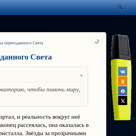
🌙
эха первозданного Света
зданного Света
рваторию, чтобы помочь миру,
тал, и реальность вокруг неё
конец рассеялась, она оказалась в
ристалла. Звёзды за прозрачными