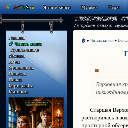
Ari
Ve
S.
ru
Читать книги
Музыка
Игры
Творческая с
Авторские сказки, музык
Главная
🏠
▸
Читать книги
▸
Волш
🌠 Читать книги
Купить книги
Г
Музыка
Игры
Хронология
Новости
Поиск
Верховная х
Карта сайта
Контакты
искажённому
Старшая Верхов
растворилась в вод
просторной обсерв