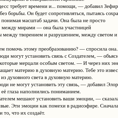
есс требует времени и... помощи, — добавил Зефир
без борьбы. Он будет сопротивляться, пытаясь сохр
 понимая масштаб задачи. Она была не просто
 между мирами — она была участницей
ы между творением и разрушением, между светом и
м помочь этому преобразованию? — спросила она.
ди могут установить связь с Создателем, — объяс
 которые мерцали особым светом. — И через них эне
ащает материю в духовную материю. Тебе это изве
 из духовного света в духовную материю.
ди не могут установить эту связь, — добавил Элор
 её глаза наполнились пониманием.
дателем мешают установить ваши эмоции, — сказал
ивые. Эти эмоции как помехи в радиоэфире. Сначала
 то, что их создаёт.