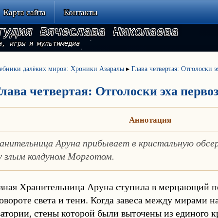
Карта сайта
Контакты
тудия Вячеслава Николаева
а, игры и мультимедиа
ебники далёких миров: Хроники Азаралы
▸
Глава четвертая: Отголоски 
лава четвертая: Отголоски эха перво
Аннотация
ранительница Аруна прибывает в кристальную обсе
 злым колдуном Морготом.
ная Хранительница Аруна ступила в мерцающий пор
овороте света и тени. Когда завеса между мирами на
атории, стены которой были выточены из единого к