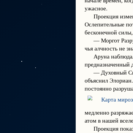
начале времён, ко
ужасное.
Проекция изме
Ослепительные пот
бесконечной силы,
— Моргот Разру
чья алчность не зн
Аруна наблюдал
предназначенный д
— Духовный Св
объяснил Элориан.
постоянно разруша
медленно разряжае
атом в нашей всел
Проекция пока