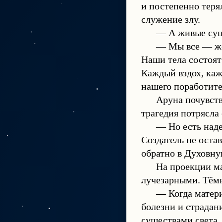
и постепенно теря
служение злу.
— А живые суще
— Мы все — жер
Наши тела состоят
Каждый вздох, каж
нашего поработите
Аруна почувств
трагедия потрясла
— Но есть наде
Создатель не оста
обратно в Духовн
На проекции ма
лучезарными. Тёмн
— Когда матери
болезни и страдан
существами света