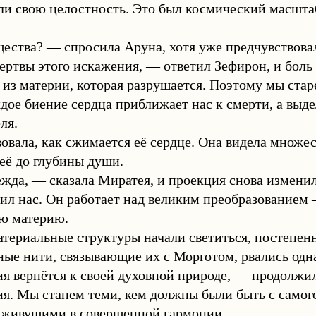
ли свою целостность. Это был космический масшта
ства? — спросила Аруна, хотя уже предчувствовал
твы этого искажения, — ответил Зефирон, и боль 
 из материи, которая разрушается. Поэтому мы стар
дое биение сердца приближает нас к смерти, а выде
ля.
овала, как сжимается её сердце. Она видела множес
 её до глубины души.
жда, — сказала Миратея, и проекция снова изменил
вил нас. Он работает над великим преобразование
ую материю.
териальные структуры начали светиться, постепен
ые нити, связывающие их с Морготом, рвались одна
я вернётся к своей духовной природе, — продолжи
ия. Мы станем теми, кем должны были быть с само
, живущими в совершенной гармонии.