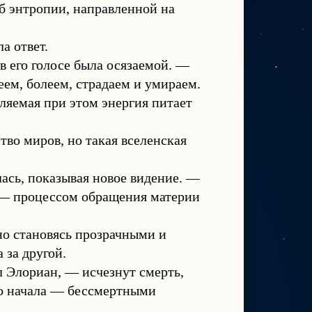
б энтропии, направленной на
а ответ.
в его голосе была осязаемой. —
еем, болеем, страдаем и умираем.
ляемая при этом энергия питает
тво миров, но такая вселенская
ась, показывая новое видение. —
м — процессом обращения материи
но становясь прозрачными и
 за другой.
л Элориан, — исчезнут смерть,
го начала — бессмертными