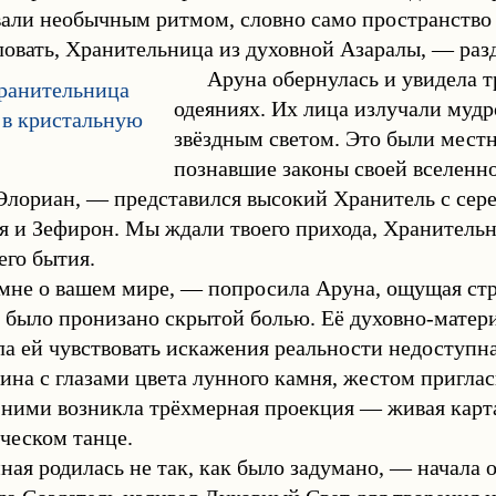
али необычным ритмом, словно само пространство 
овать, Хранительница из духовной Азаралы, — раз
Аруна обернулась и увидела 
одеяниях. Их лица излучали мудро
звёздным светом. Это были мест
познавшие законы своей вселенно
Элориан, — представился высокий Хранитель с сер
 и Зефирон. Мы ждали твоего прихода, Хранительн
го бытия.
мне о вашем мире, — попросила Аруна, ощущая стра
 было пронизано скрытой болью. Её духовно-матери
ла ей чувствовать искажения реальности недоступ
на с глазами цвета лунного камня, жестом приглас
 ними возникла трёхмерная проекция — живая карта
ческом танце.
ая родилась не так, как было задумано, — начала