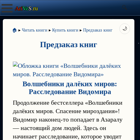
Ari
Ve
S.
ru
🌙
🏠
▸
Читать книги
▸
Купить книги
▸
Предзаказ книг
Предзаказ книг
Волшебники далёких миров:
Расследование Видомира
Продолжение бестселлера «Волшебники
далёких миров. Спасение мироздания»!
Видомир наконец-то попадает в Азаралу
— настоящий дом людей. Здесь он
начинает расследование, которое уводит