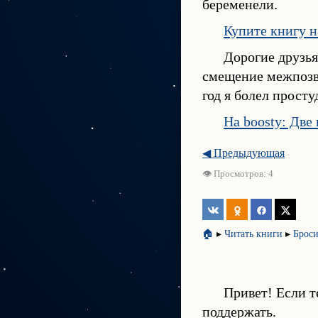
беременели.
Купите книгу н
Дорогие друзья
смещение межпозво
год я болел прост
На boosty: Две
◀ Предыдующая
👁 Просмотров: 4
🏠
▸
Читать книги
▸
Броси
Привет! Если т
поддержать.