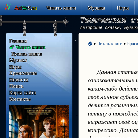
Ari
Ve
S.
ru
Читать книги
Музыка
Игры
Творческая с
Авторские сказки, музык
Главная
🏠
▸
Читать книги
▸
Броси
🌠 Читать книги
Купить книги
Музыка
Игры
Данная статья
Хронология
Новости
ознакомительных це
Поиск
каким-либо дейст
Карта сайта
своё личное субъе
Контакты
делится различным
истину в последне
выражает своё оце
конфессию. Данная