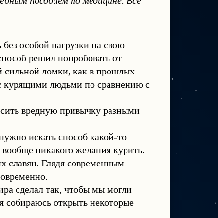
ебным пособием по медицине. Все
 без особой нагрузки на свою
 способ решил попробовать от
й сильной ломки, как в прошлых
 с курящими людьми по сравнению с
бросить вредную привычку разными
 нужно искать способ какой-то
о вообще никакого желания курить.
их славян. Глядя современным
новременно.
ра сделал так, чтобы мы могли
 я собираюсь открыть некоторые