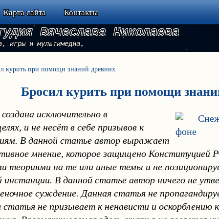
Карта сайта
Контакты
тудия Вячеслава Николаева
а, игры и мультимедиа
л курить при помощи знаний древних
Бросил курить при помощи знани
 создана исключительно в
лях, и не несёт в себе призывов к
виям. В данной статье автор выражает
ктивное мнение, которое защищено Конституцией Р
и теориями на те или иные темы и не позиционируе
й инстанции. В данной статье автор ничего не ут
ночное суждение. Данная статья не пропагандиру
 статья не призывает к ненависти и оскорблению к