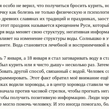
я особо не верил, что получиться бросить курить, 
чку как болезнь не только физическую и психологи
 древних славянах их традиций и праздниках, заос
 этот праздник называется крещением Руси, который
аря вода меняет свою структуру, негативная информ
влияет на изменение структуры воды. Солнышко в э
анете. Вода становится лечебной и восприимчивой
 7 января, а 18 января я стал заговаривать воду в с
был курить или я чисто дышу» несколько раз. Затем
овать другой способ, связанный с водой. Человек со
раммировать. Этот факт обратил моё внимание ещё
ках водили хороводы, а в центр хоровода ставили ч
начала против часовой стрелки, чтобы прогнать не
чтобы получить позитивную информацию. Люди хоро
е могло помочь человеку. И это иногда помогало, 