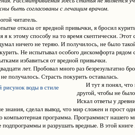
ния. Рассматриваемая здесь статья не является уч
жны быть согласованы с лечащим врачом.
огой читатель.
пытке отказа от вредной привычки, я бросил курить
я я к этому способу на то время скептически. Этот
думал ничего не теряю. И получилось, не было тако
курить. Не испытывал особого дискомфорта рядом
тками избавиться от вредной привычки.
двадцати лет. Пробовал много раз безрезультатно 
 не получалось. Страсть покурить оставалась.
И тут я понял, что
другой, чтобы не был
Искал ответы у древн
ие знания, сделал вывод, что мир сложен и прост од
о компьютерная программа. Программист нашего ми
е подпрограммы и разрушать вредные. В этой книге