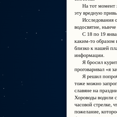
На тот момент 
эту вредную привы
Исследования о
водосвятие, нынче
С 18 по 19 янв
каким-то образом 
близко к нашей пл
информации.
Я бросил курить
проговаривал «я за
Я решил попроб
тоже можно запрог
славяне на праздни
Хороводы водили с
часовой стрелке, 
пожелание, которо