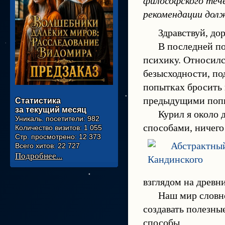
философского тече
рекомендации дол
Здравствуй, дор
В последней по
психику. Относилс
безысходности, по
попытках бросить 
предыдущими попы
Статистика
за текущий месяц
Курил я около 
Уникаль. посетители:
982
способами, ничего
Количество визитов:
1 055
Стр. просмотрено:
12 373
Всего хитов:
22 727
Подробнее...
взглядом на древн
Наш мир словн
создавать полезны
способы.