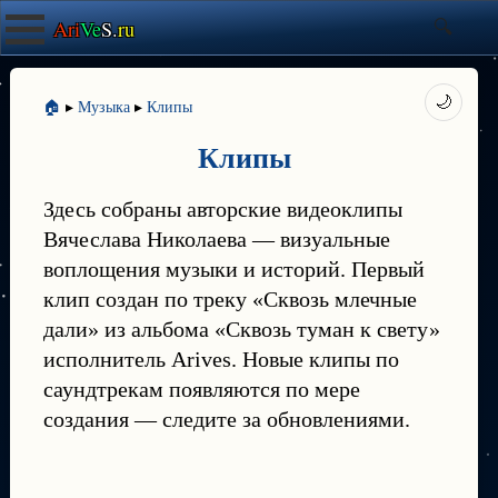
Ari
Ve
S.
ru
🌙
🏠
▸
Музыка
▸
Клипы
Клипы
Здесь собраны авторские видеоклипы
Вячеслава Николаева — визуальные
воплощения музыки и историй. Первый
клип создан по треку «Сквозь млечные
дали» из альбома «Сквозь туман к свету»
исполнитель Arives. Новые клипы по
саундтрекам появляются по мере
создания — следите за обновлениями.