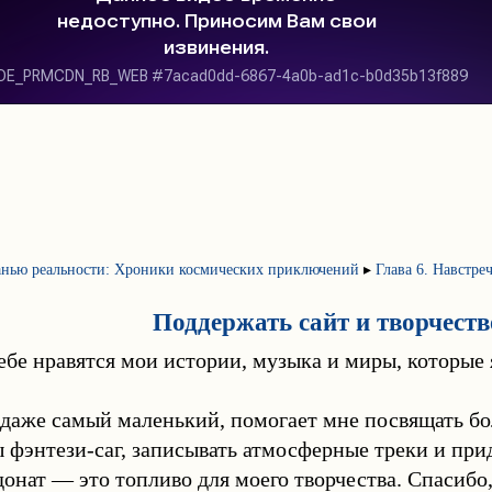
анью реальности: Хроники космических приключений
▸
Глава 6. Навстре
Поддержать сайт и творчеств
ебе нравятся мои истории, музыка и миры, которые
 даже самый маленький, помогает мне посвящать б
ы фэнтези-саг, записывать атмосферные треки и пр
донат — это топливо для моего творчества. Спасибо,