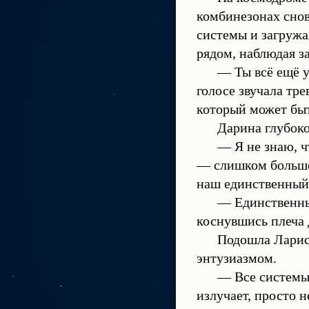
комбинезонах снов
системы и загружа
рядом, наблюдая з
— Ты всё ещё у
голосе звучала тре
который может быт
Дарина глубоко
— Я не знаю, ч
— слишком большой
наш единственный
— Единственны
коснувшись плеча 
Подошла Лариса
энтузиазмом.
— Все системы
излучает, просто н