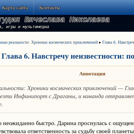
Карта сайта
Контакты
тудия Вячеслава Николаева
а, игры и мультимедиа
анью реальности: Хроники космических приключений
▸
Глава 6. Навстре
Глава 6. Навстречу неизвестности: 
Аннотация
еальности: Хроники космических приключений — Гла
везти Инфинипорт с Драганы, и команда отправляе
.
о неожиданно быстро. Дарина проснулась с ощущен
вствовала ответственность за судьбу своей планет