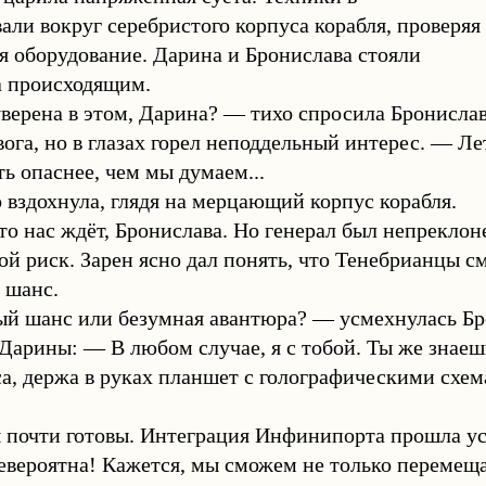
али вокруг серебристого корпуса корабля, проверяя
я оборудование. Дарина и Бронислава стояли
а происходящим.
верена в этом, Дарина? — тихо спросила Бронислав
вога, но в глазах горел неподдельный интерес. — Ле
ь опаснее, чем мы думаем...
 вздохнула, глядя на мерцающий корпус корабля.
то нас ждёт, Бронислава. Но генерал был непрекло
 риск. Зарен ясно дал понять, что Тенебрианцы смог
 шанс.
й шанс или безумная авантюра? — усмехнулась Брон
Дарины: — В любом случае, я с тобой. Ты же знаеш
, держа в руках планшет с голографическими схема
 почти готовы. Интеграция Инфинипорта прошла ус
евероятна! Кажется, мы сможем не только перемещат