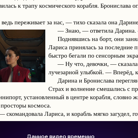
илась к трапу космического корабля. Бронислава о
 ведь переживает за нас, — тихо сказала она Дарине
— Знаю, — ответила Дарина. 
Поднявшись на борт, они заня
Лариса принялась за последние п
быстро бегали по сенсорным экр
— Ну что, девочки, — сказала
лучезарной улыбкой. — Вперёд, к
Дарина и Бронислава перегля
Страх и волнение смешались с п
нипорт, установленный в центре корабля, словно жи
 просторы космоса.
 скомандовала Лариса, и корабль мягко загудел, го