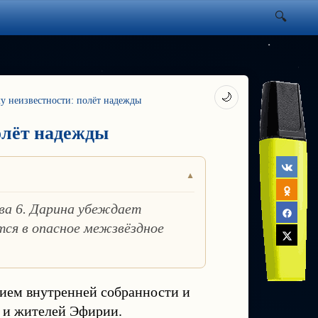
🌙
чу неизвестности: полёт надежды
полёт надежды
ва 6. Дарина убеждает
тся в опасное межзвёздное
ием внутренней собранности и
ы и жителей Эфирии.