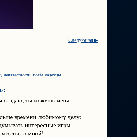
Следующая ▶
чу неизвестности: полёт надежды
о:
 я создаю, ты можешь меня
ольше времени любимому делу:
идумывать интересные игры.
 что ты со мной!