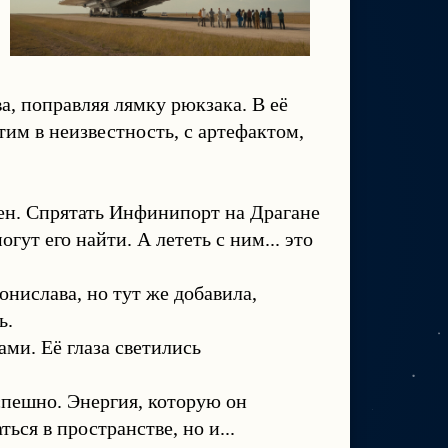
а, поправляя лямку рюкзака. В её
тим в неизвестность, с артефактом,
нен. Спрятать Инфинипорт на Драгане
ут его найти. А лететь с ним... это
ислава, но тут же добавила,
ь.
ми. Её глаза светились
пешно. Энергия, которую он
ься в пространстве, но и...