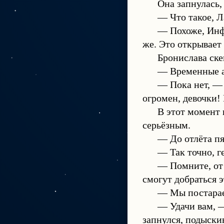
Она запнулась,
— Что такое, 
— Похоже, Инф
же. Это открывает
Бронислава ске
— Временные ан
— Пока нет, — 
огромен, девочки!
В этот момент 
серьёзным.
— До отлёта пя
— Так точно, г
— Помните, от 
смогут добраться э
— Мы постараем
— Удачи вам, —
запнулся, подыски