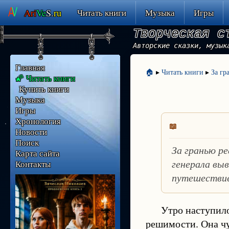
Ari
Ve
S.
ru
Читать книги
Музыка
Игры
Творческая с
Авторские сказки, музык
Главная
🏠
▸
Читать книги
▸
За гр
🌠 Читать книги
Купить книги
Музыка
Игры
Хронология
Новости
Поиск
За гранью р
Карта сайта
Контакты
генерала вы
путешествие
Утро наступил
решимости. Она чу