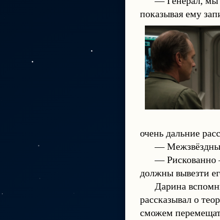
— Генерал, мы 
показывая ему зап
очень дальние рас
— Межзвёздным
— Рискованно —
должны вывезти ег
Дарина вспомни
рассказывал о тео
сможем перемещать