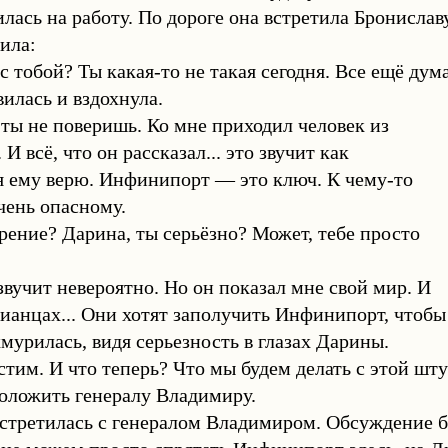
лась на работу. По дороге она встретила Брониславу
ила:
с тобой? Ты какая-то не такая сегодня. Все ещё д
илась и вздохнула.
ты не поверишь. Ко мне приходил человек из
И всё, что он рассказал... это звучит как
я ему верю. Инфинипорт — это ключ. К чему-то
чень опасному.
ение? Дарина, ты серьёзно? Может, тебе просто
звучит невероятно. Но он показал мне свой мир. И
рианцах... Они хотят заполучить Инфинипорт, чтобы
мурилась, видя серьезность в глазах Дарины.
тим. И что теперь? Что мы будем делать с этой шт
оложить генералу Владимиру.
встретилась с генералом Владимиром. Обсуждение 