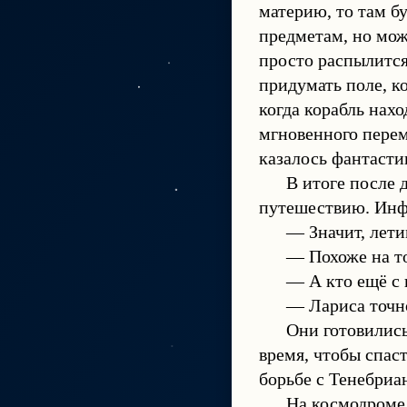
материю, то там б
предметам, но мо
просто распылится
придумать поле, к
когда корабль нах
мгновенного перем
казалось фантасти
В итоге после 
путешествию. Инфи
— Значит, лети
— Похоже на то
— А кто ещё с 
— Лариса точно
Они готовились
время, чтобы спас
борьбе с Тенебриа
На космодроме 