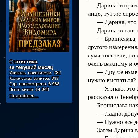
Дарина отправи
лицо, тут же спрос
— Дарина, что 
Дарина останов
— Бронислава, 
другого измерения. 
сумасшествие, но 
Статистика
очень важному и о
за текущий месяц
— Другое измер
Уникаль. посетители:
782
Количество визитов:
837
нужно выспаться?
Стр. просмотрено:
6 988
— Я знаю, это 
Всего хитов:
14 048
Подробнее...
рассказал о Тенеб
Бронислава нах
— Ладно, допус
— Нужно всё д
Затем Дарина 