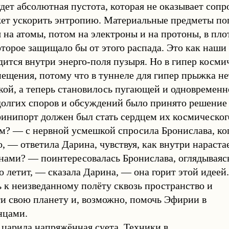
удет абсолютная пустота, которая не оказывает соп
жет ускорить энтропию. Материальные предметы по
 на атомы, потом на электроны и на протоны, в пло
оторое защищало бы от этого распада. Это как наш
одится внутри энерго-поля пузыря. Но в гипер косм
ещения, потому что в туннеле для гипер прыжка не
кой, а теперь становилось пугающей и одновремен
долгих споров и обсуждений было принято решение 
нипорт должен был стать сердцем их космического
м? — с нервной усмешкой спросила Бронислава, ког
, — ответила Дарина, чувствуя, как внутри нараста
нами? — поинтересовалась Бронислава, оглядываяс
 летит, — сказала Дарина, — она горит этой идеей.
 к неизведанному полёту сквозь пространство и
ти свою планету и, возможно, помочь Эфирии в
нцами.
царила напряжённая суета. Техники в