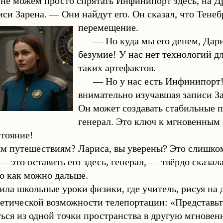
не можем просто спрятать Инфинипорт здесь, на Д
иси Зарена. — Они найдут его. Он сказал, что Тене
перемещение.
— Но куда мы его денем, Дар
безумие! У нас нет технологий д
таких артефактов.
— Но у нас есть Инфинипорт!
внимательно изучавшая записи З
Он может создавать стабильные п
генерал. Это ключ к мгновенным
стояние!
 путешествиям? Лариса, вы уверены? Это слишком
 это оставить его здесь, генерал, — твёрдо сказал
о как можно дальше.
ла школьные уроки физики, где учитель, рисуя на
ретической возможности телепортации: «Представьте
ся из одной точки пространства в другую мгновенн