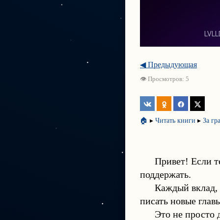
◀ Предыдующая
👁 Просмотров: 5
🏠
▸
Читать книги
▸
За гр
Привет! Если т
поддержать.
Каждый вклад,
писать новые глав
Это не просто 