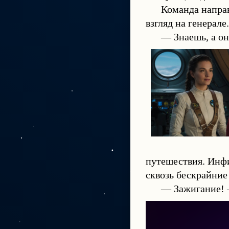
Команда направ
взгляд на генерале.
— Знаешь, а он
путешествия. Инфи
сквозь бескрайние
— Зажигание! —