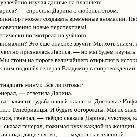
 увлечённо изучая данные на планшете.
Лариса? — спросила Дарина с любопытством.
инипорт может создавать временные аномалии. Неб
 совершенно новые перспективы!
птически посмотрела на учёного.
омалии? Это ещё опаснее звучит. Мы хоть знаем, 
честно призналась Лариса, — но мы будем изучать
 Мы стоим на пороге величайшего открытия в истор
к ним подошёл генерал Владимир в сопровождении 
тнадцать минут. Все ли готовы?
енерал, — ответила Дарина.
вас зависит судьба нашей планеты. Доставьте Инфи
ти... Тенебрианцы. И будьте осторожны. Мы не знае
ся, генерал, — твёрдо сказала Дарина, чувствуя, к
 сказал генерал, пожимая руку каждой из женщин. 
вая подходящее слово, — ...мудрость вселенной.