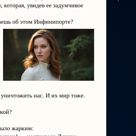
, которая, увидев ее задумчивое
умаешь об этом Инфинипорте?
 уничтожить нас. И их мир тоже.
укой?
было жарким: