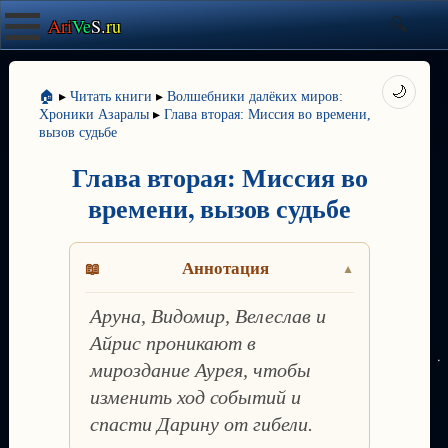
Ari
Ve
S.
ru
🌙
🏠
▸
Читать книги
▸
Волшебники далёких миров:
Хроники Азаралы
▸
Глава вторая: Миссия во времени,
вызов судьбе
Глава вторая: Миссия во
времени, вызов судьбе
Аннотация
Аруна, Видомир, Велеслав и
Айрис проникают в
мироздание Аурея, чтобы
изменить ход событий и
спасти Дарину от гибели.