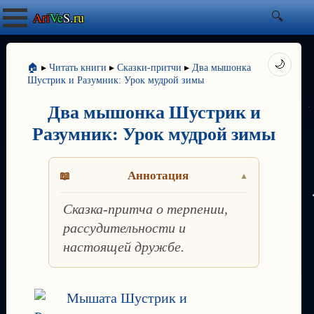
Ari
Ve
S.
ru
🌙
🏠
▸
Читать книги
▸
Сказки-притчи
▸
Два мышонка
Шустрик и Разумник: Урок мудрой зимы
Два мышонка Шустрик и
Разумник: Урок мудрой зимы
Аннотация
Сказка-притча о терпении,
рассудительности и
настоящей дружбе.