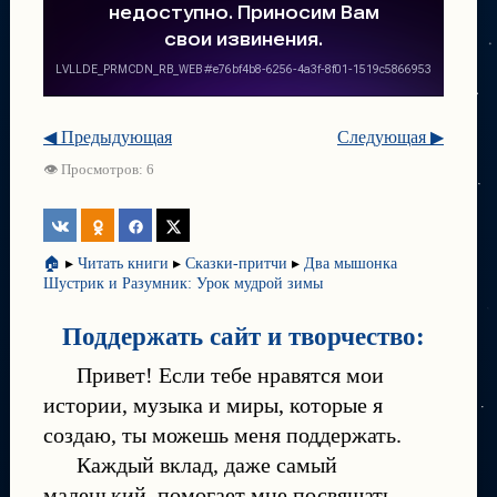
◀ Предыдующая
Следующая ▶
👁 Просмотров: 6
🏠
▸
Читать книги
▸
Сказки-притчи
▸
Два мышонка
Шустрик и Разумник: Урок мудрой зимы
Поддержать сайт и творчество:
Привет! Если тебе нравятся мои
истории, музыка и миры, которые я
создаю, ты можешь меня поддержать.
Каждый вклад, даже самый
маленький, помогает мне посвящать