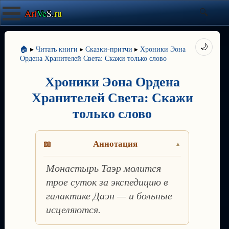
Ari
Ve
S.
ru
🌙
🏠
▸
Читать книги
▸
Сказки-притчи
▸
Хроники Эона
Ордена Хранителей Света: Скажи только слово
Хроники Эона Ордена
Хранителей Света: Скажи
только слово
Аннотация
Монастырь Таэр молится
трое суток за экспедицию в
галактике Даэн — и больные
исцеляются.