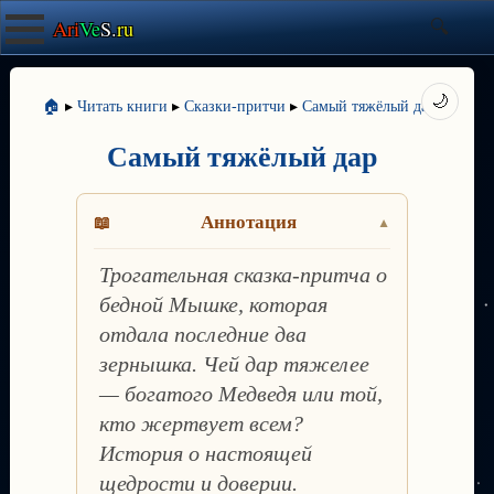
Ari
Ve
S.
ru
🌙
🏠
▸
Читать книги
▸
Сказки-притчи
▸
Самый тяжёлый дар
Самый тяжёлый дар
Аннотация
Трогательная сказка-притча о
бедной Мышке, которая
отдала последние два
зернышка. Чей дар тяжелее
— богатого Медведя или той,
кто жертвует всем?
История о настоящей
щедрости и доверии.