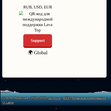
RUB, USD, EUR
Support
🌍 Global
© В. В. Николаев, 2020–2026.
arives.ru
|
RSS
|
Правовая информация
|
О сайте