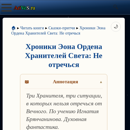
Ari
Ve
S.
ru
🌙
🏠
▸
Читать книги
▸
Сказки-притчи
▸
Хроники Эона
Ордена Хранителей Света: Не отречься
Хроники Эона Ордена
Хранителей Света: Не
отречься
Аннотация
Три Хранителя, три ситуации,
в которых нельзя отречься от
Вечного. По учению Игнатия
Брянчанинова. Духовная
фантастика.