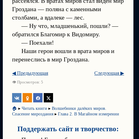
рассеялся. В вратах миров стал виден мир
Гроздана — поляна с каменными
столбами, а вдалеке — лес.
— Ну что, младшенький, пошли? —
обратился Благомир к Видомиру.
— Поехали!
Наши герои вошли в врата миров и
перенеслись в мир Гроздана.
◀ Предыдующая
Следующая ▶
👁 Просмотров: 5
🏠
▸
Читать книги
▸
Волшебники далёких миров.
Спасение мироздания
▸
Глава 2. В Магайном измерении
Поддержать сайт и творчество: