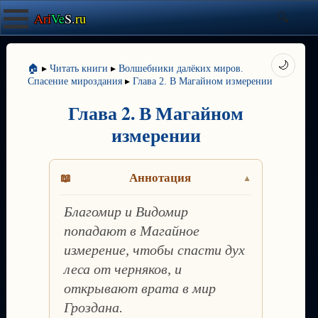
Ari
Ve
S.
ru
🌙
🏠
▸
Читать книги
▸
Волшебники далёких миров.
Спасение мироздания
▸
Глава 2. В Магайном измерении
Глава 2. В Магайном
измерении
Аннотация
Благомир и Видомир
попадают в Магайное
измерение, чтобы спасти дух
леса от черняков, и
открывают врата в мир
Гроздана.