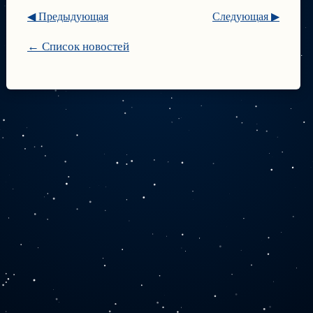
◀ Предыдующая
Следующая ▶
← Список новостей