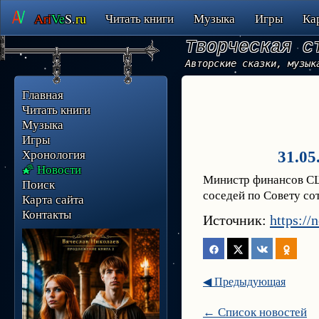
Ari
Ve
S.
ru
Читать книги
Музыка
Игры
Ка
Творческая с
Авторские сказки, музык
Главная
Читать книги
Музыка
Игры
Хронология
31.0
🌠 Новости
Министр финансов СШ
Поиск
соседей по Совету со
Карта сайта
Контакты
Источник:
https://
◀ Предыдующая
← Список новостей