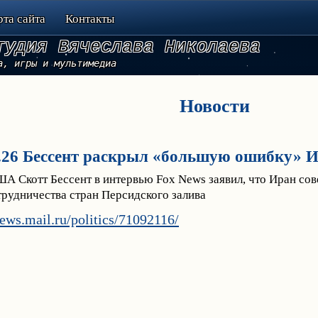
рта сайта
Контакты
тудия Вячеслава Николаева
а, игры и мультимедиа
Новости
5.26 Бессент раскрыл «большую ошибку» 
А Скотт Бессент в интервью Fox News заявил, что Иран со
трудничества стран Персидского залива
news.mail.ru/politics/71092116/