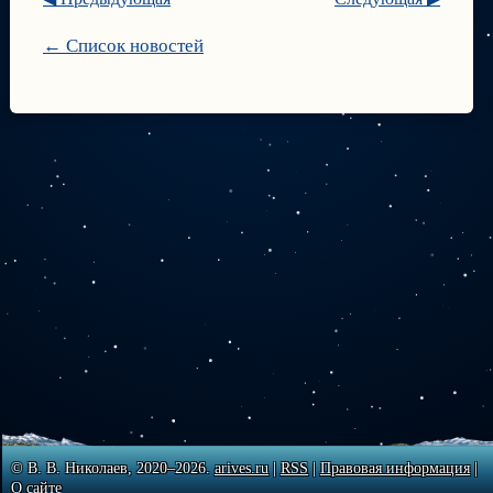
← Список новостей
© В. В. Николаев, 2020–2026.
arives.ru
|
RSS
|
Правовая информация
|
О сайте