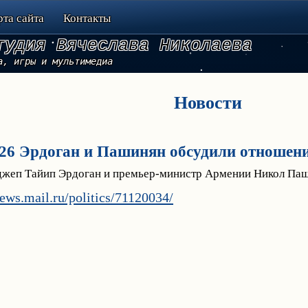
рта сайта
Контакты
тудия Вячеслава Николаева
а, игры и мультимедиа
Новости
.26 Эрдоган и Пашинян обсудили отношен
джеп Тайип Эрдоган и премьер-министр Армении Никол Паш
news.mail.ru/politics/71120034/