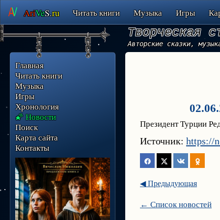
Ari
Ve
S.
ru
Читать книги
Музыка
Игры
Ка
Творческая с
Авторские сказки, музык
Главная
Читать книги
Музыка
Игры
Хронология
02.06
🌠 Новости
Президент Турции Ре
Поиск
Карта сайта
Источник:
https://
Контакты
◀ Предыдующая
← Список новостей