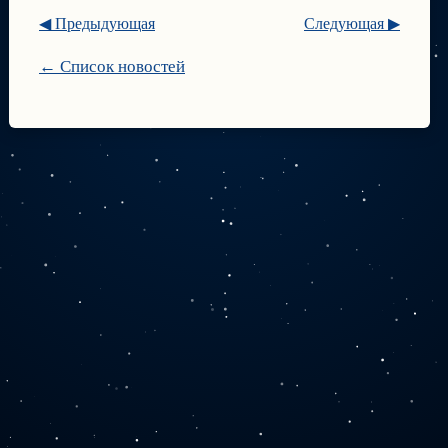
◀ Предыдующая
Следующая ▶
← Список новостей