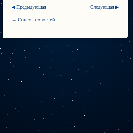
◀ Предыдующая
Следующая ▶
← Список новостей