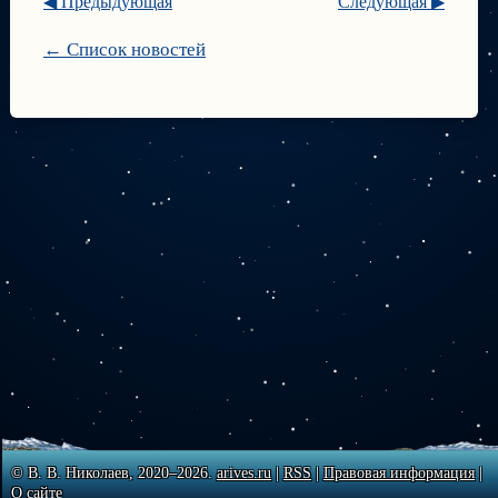
◀ Предыдующая
Следующая ▶
← Список новостей
© В. В. Николаев, 2020–2026.
arives.ru
|
RSS
|
Правовая информация
|
О сайте