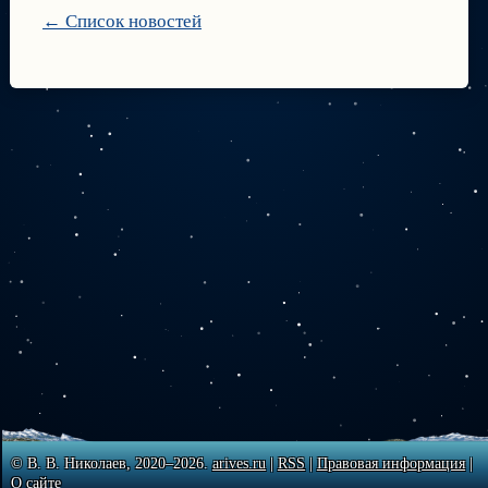
← Список новостей
© В. В. Николаев, 2020–2026.
arives.ru
|
RSS
|
Правовая информация
|
О сайте