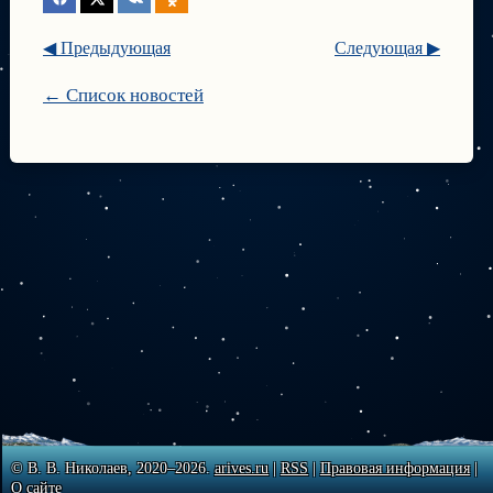
◀ Предыдующая
Следующая ▶
← Список новостей
© В. В. Николаев, 2020–2026.
arives.ru
|
RSS
|
Правовая информация
|
О сайте