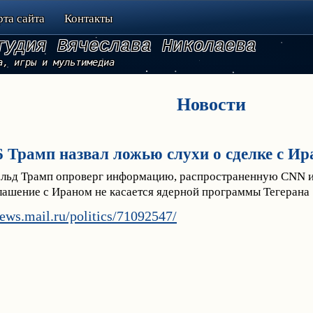
рта сайта
Контакты
тудия Вячеслава Николаева
а, игры и мультимедиа
Новости
6 Трамп назвал ложью слухи о сделке с И
ьд Трамп опроверг информацию, распространенную CNN и 
лашение с Ираном не касается ядерной программы Тегерана
news.mail.ru/politics/71092547/