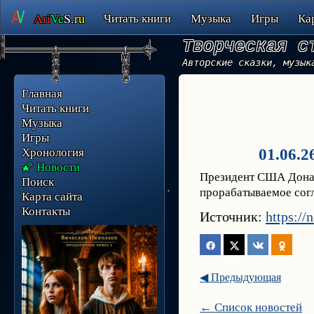
Ari
Ve
S.
ru
Читать книги
Музыка
Игры
Ка
Творческая с
Авторские сказки, музык
Главная
Читать книги
Музыка
Игры
Хронология
01.06.2
🌠 Новости
Президент США Донал
Поиск
прорабатываемое сог
Карта сайта
Контакты
Источник:
https://
◀ Предыдующая
← Список новостей