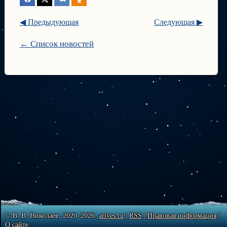
◀ Предыдующая
Следующая ▶
← Список новостей
© В. В. Николаев, 2020–2026.
arives.ru
|
RSS
|
Правовая информация
|
О сайте