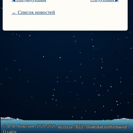
← Список новостей
© В. В. Николаев, 2020–2026.
arives.ru
|
RSS
|
Правовая информация
|
О сайте